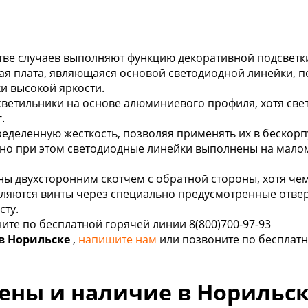
тве случаев выполняют функцию декоративной подсветк
ая плата, являющаяся основой светодиодной линейки, п
ки высокой яркости.
светильники на основе алюминиевого профиля, хотя св
.
пределенную жесткость, позволяя применять их в бескор
, но при этом светодиодные линейки выполнены на мал
ы двухсторонним скотчем с обратной стороны, хотя че
вляются винты через специально предусмотренные отвер
сту.
ите по бесплатной горячей линии 8(800)700-97-93
в Норильске
,
напишите нам
или позвоните по бесплатн
ены и наличие в Норильс